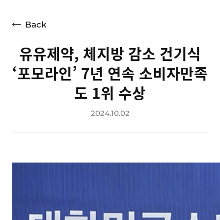
언론보도
광고소개
Back
사회공헌
유유제약, 체지방 감소 건기식
공지사항
‘포모라인’ 7년 연속 소비자만족
고객지원
도 1위 수상
2024.10.02