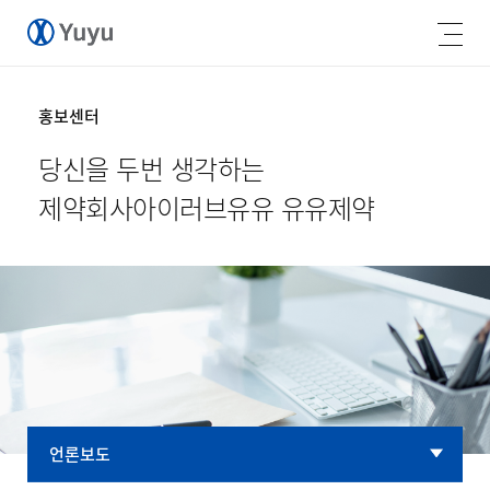
홍보센터
당신을 두번 생각하는
제약회사
아이러브유유 유유제약
언론보도