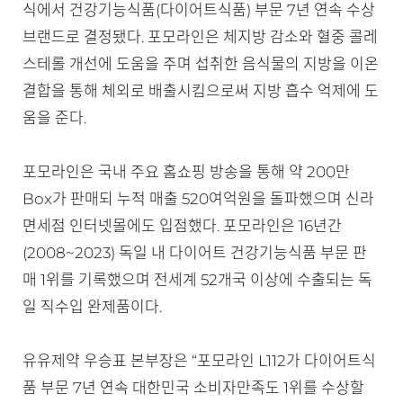
식에서 건강기능식품(다이어트식품) 부문 7년 연속 수상
브랜드로 결정됐다. 포모라인은 체지방 감소와 혈중 콜레
스테롤 개선에 도움을 주며 섭취한 음식물의 지방을 이온
결합을 통해 체외로 배출시킴으로써 지방 흡수 억제에 도
움을 준다.
포모라인은 국내 주요 홈쇼핑 방송을 통해 약 200만
Box가 판매되 누적 매출 520여억원을 돌파했으며 신라
면세점 인터넷몰에도 입점했다. 포모라인은 16년간
(2008~2023) 독일 내 다이어트 건강기능식품 부문 판
매 1위를 기록했으며 전세계 52개국 이상에 수출되는 독
일 직수입 완제품이다.
유유제약 우승표 본부장은 “포모라인 L112가 다이어트식
품 부문 7년 연속 대한민국 소비자만족도 1위를 수상할