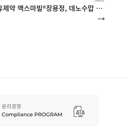
Next
유유제약 맥스마빌®장용정, 데노수맙 중단 이후 치료옵션으로 부상
윤리경영
Compliance PROGRAM