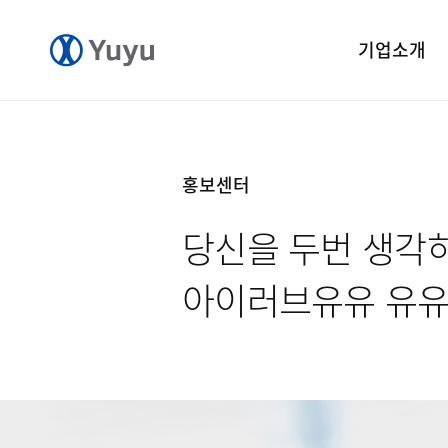
기업소개
기업개요
CEO 인사말
홍보센터
CI 소개
당신을 두번 생각
연혁
윤리경영
아이러브유유 유
중앙연구소
공장소개
오시는길