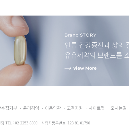
Brand STORY
인류 건강증진과
삶의 
유유제약
의 브랜드를 
view More
단수집거부
윤리경영
이용약관
고객지원
사이트맵
오시는길
빌딩
TEL : 02-2253-6600
사업자등록번호 :123-81-01790