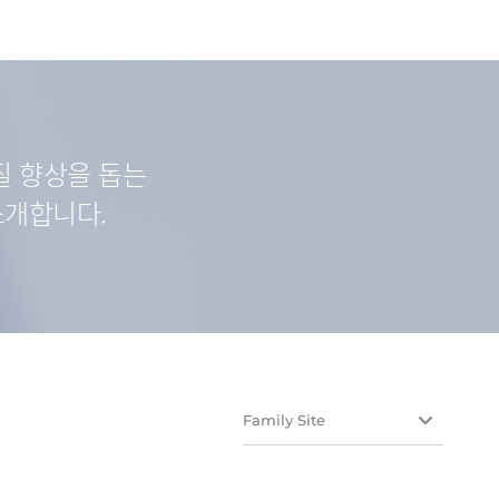
질 향상을 돕는
소개합니다.
Family Site
유유테이진메디케어
유유헬스케어