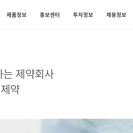
제품정보
홍보센터
투자정보
채용정보
제품검색
언론보도
재무상태표
인재상
대표브랜드
광고소개
손익계산서
인사 및 복리후
사회공헌
경영지표
채용정보
하는 제약회사
공지사항
공시정보
고객지원
전자공고
유제약