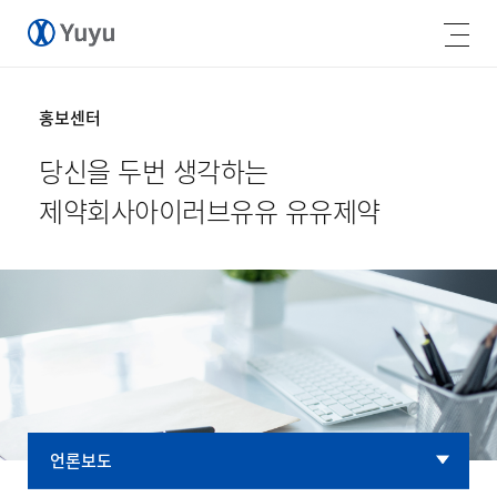
홍보센터
당신을 두번 생각하는
제약회사
아이러브유유 유유제약
언론보도