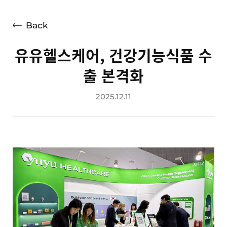
언론보도
광고소개
Back
사회공헌
유유헬스케어, 건강기능식품 수
공지사항
출 본격화
고객지원
2025.12.11