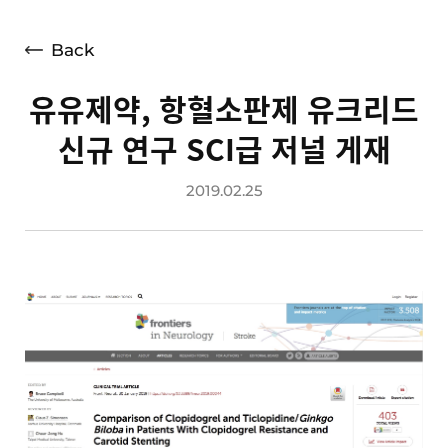
언론보도
광고소개
Back
사회공헌
유유제약, 항혈소판제 유크리드
공지사항
신규 연구 SCI급 저널 게재
고객지원
2019.02.25