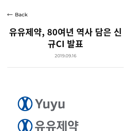
언론보도
광고소개
Back
사회공헌
유유제약, 80여년 역사 담은 신
공지사항
규CI 발표
고객지원
2019.09.16