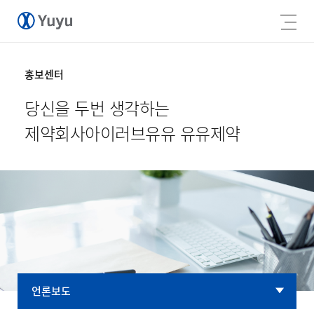
홍보센터
당신을 두번 생각하는
제약회사
아이러브유유 유유제약
언론보도