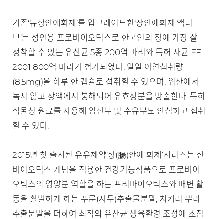
기존‘뉴장안에화제’를 업그레이드한‘장안에화제 액티
브’는 성인용 프로바이오틱스로 한국인의 장에 가장 잘
정착할 수 있는 유산균 5종 200억 마리와 특허 사균 EF-
2001 800억 마리가 첨가되었다. 일일 아연섭취량
(8.5mg)을 하루 한 캡슐로 섭취할 수 있으며, 위산에서
녹지 않고 장액에서 붕해되어 유효성분을 방출한다. 특히
식물성 원료를 사용해 임산부 및 수유부도 안심하고 섭취
할 수 있다.
2015년 첫 출시된 유유제약‘장(腸)안에 화제’시리즈는 신
바이오틱스 개념을 적용한 건강기능식품으로 프로바이
오틱스의 영양분 역할을 하는 프리바이오틱스와 배변 활
동을 활발하게 하는 푸룬(자두)추출물분말, 치커리 뿌리
추출분말을 더하여 최적의 유산균 생육환경 조성에 초점