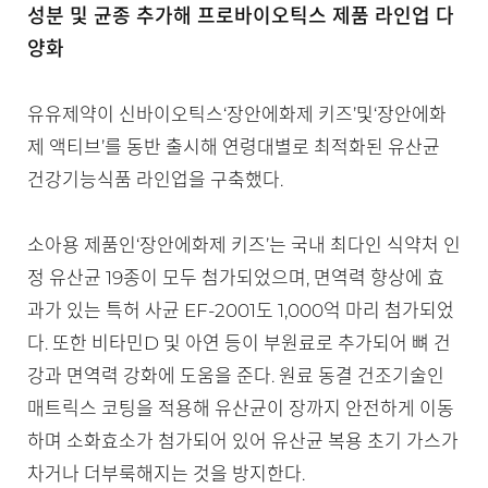
성분 및 균종 추가해 프로바이오틱스 제품 라인업 다
양화
유유제약이 신바이오틱스‘장안에화제 키즈’및‘장안에화
제 액티브’를 동반 출시해 연령대별로 최적화된 유산균
건강기능식품 라인업을 구축했다.
소아용 제품인‘장안에화제 키즈’는 국내 최다인 식약처 인
정 유산균 19종이 모두 첨가되었으며, 면역력 향상에 효
과가 있는 특허 사균 EF-2001도 1,000억 마리 첨가되었
다. 또한 비타민D 및 아연 등이 부원료로 추가되어 뼈 건
강과 면역력 강화에 도움을 준다. 원료 동결 건조기술인
매트릭스 코팅을 적용해 유산균이 장까지 안전하게 이동
하며 소화효소가 첨가되어 있어 유산균 복용 초기 가스가
차거나 더부룩해지는 것을 방지한다.