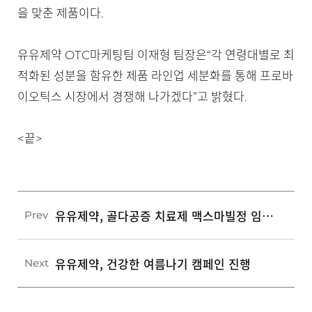
을 맞춘 제품이다.
유유제약 OTC마케팅팀 이재형 팀장은“각 연령대별로 최
적화된 성분을 함유한 제품 라인업 세분화를 통해 프로바
이오틱스 시장에서 경쟁해 나가겠다”고 밝혔다.
<끝>
유유제약, 골다공증 치료제 맥스마빌정 임상4상 골절예방효과 입증
Prev
유유제약, 건강한 여름나기 캠페인 진행
Next