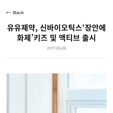
언론보도
광고소개
Back
사회공헌
유유제약, 신바이오틱스‘장안에
공지사항
화제’키즈 및 액티브 출시
고객지원
2017.06.26