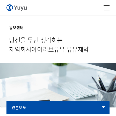
홍보센터
당신을 두번 생각하는
제약회사
아이러브유유 유유제약
언론보도