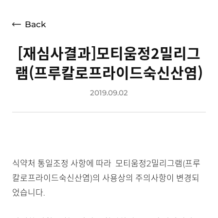
언론보도
광고소개
Back
사회공헌
[재심사결과]모티움정2밀리그
공지사항
램(프루칼로프라이드숙신산염)
고객지원
2019.09.02
식약처 통일조정 사항에 따라 모티움정2밀리그램(프루
칼로프라이드숙신산염)의 사용상의 주의사항이 변경되
었습니다.