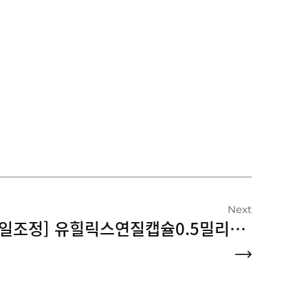
Next
[통일조정] 유힐릭스연질캡슐0.5밀리그램(두타스테리드)