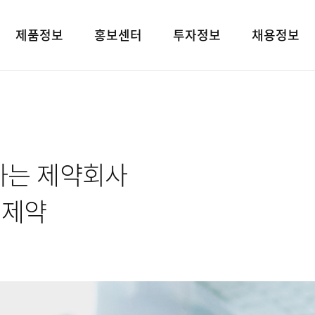
제품정보
홍보센터
투자정보
채용정보
제품검색
언론보도
재무상태표
인재상
대표브랜드
광고소개
손익계산서
인사 및 복리후
사회공헌
경영지표
채용정보
하는 제약회사
공지사항
공시정보
고객지원
전자공고
유제약