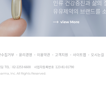
인류 건강증진과
삶의 
유유제약
의 브랜드를 
view More
단수집거부
윤리경영
이용약관
고객지원
사이트맵
오시는길
빌딩
TEL : 02-2253-6600
사업자등록번호 :123-81-01790
arma, Inc.
All Rights Reserved.