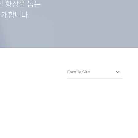
질 향상을 돕는
소개합니다.
Family Site
유유테이진메디케어
유유헬스케어
유유네이처