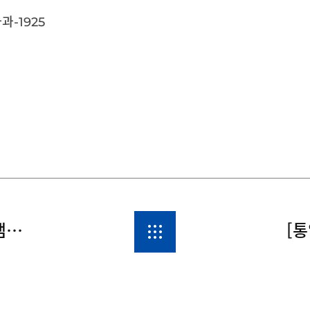
-1925
[통일조정] 유로가바캡슐150밀리그램, 75밀리그램(프레가발린)