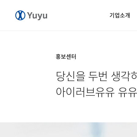
기업소개
기업개요
CEO 인사말
홍보센터
CI 소개
당신을 두번 생각
연혁
윤리경영
아이러브유유 유
중앙연구소
공장소개
오시는길