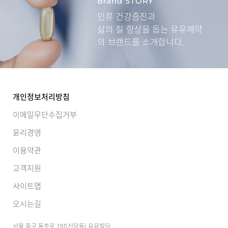
Brand STORY
인류 건강증진과
삶의 질 향상을 돕는
유유제약
의 브랜드를 소개합니다.
개인정보처리방침
이메일무단수집거부
윤리경영
이용약관
고객지원
사이트맵
오시는길
서울 중구 동호로 197(신당동) 유유빌딩