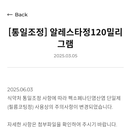
언론보도
광고소개
Back
사회공헌
[통일조정] 알레스타정120밀리
공지사항
그램
고객지원
2025.03.05
2025.06.03
식약처 통일조정 사항에 따라 펙소페나딘염산염 단일제
(필름코팅정) 사용상의 주의사항이 변경되었습니다.
자세한 사항은 첨부파일을 확인하여 주시기 바랍니다.