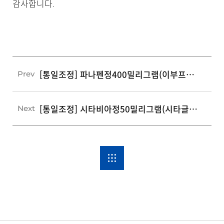
감사합니다.
[통일조정] 파나펜정400밀리그램(이부프로펜)
Prev
[통일조정] 시타비아정50밀리그램(시타글립틴인산염)
Next