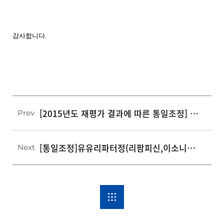
감사합니다
.
[2015년도 재평가 결과에 따른 통일조정] 베노플러스겔(수출명:베노포르테겔,트롬보실겔)
Prev
[통일조정]유유리파터정(리팜피신,이소니아짓,피라진아미드)
Next