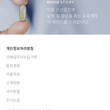
Brand STORY
인류 건강증진과
삶의 질 향상을 돕는
유유제약
의 브랜드를 소개합니다.
개인정보처리방침
이메일무단수집거부
윤리경영
이용약관
고객지원
사이트맵
오시는길