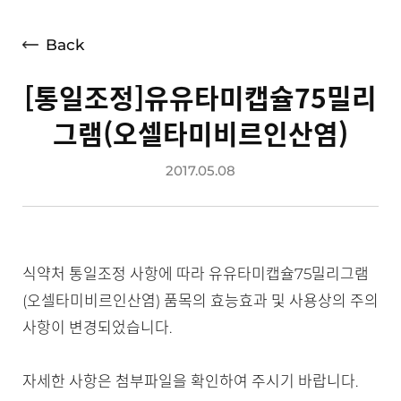
언론보도
광고소개
Back
사회공헌
[통일조정]유유타미캡슐75밀리
공지사항
그램(오셀타미비르인산염)
고객지원
2017.05.08
식약처 통일조정 사항에 따라 유유타미캡슐75밀리그램
(오셀타미비르인산염) 품목의 효능효과 및 사용상의 주의
사항이 변경되었습니다.
자세한 사항은 첨부파일을 확인하여 주시기 바랍니다.