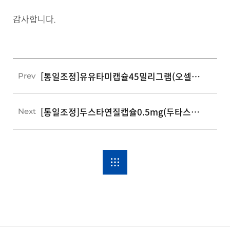
감사합니다.
[통일조정]유유타미캡슐45밀리그램(오셀타미비르인산염)
Prev
[통일조정]두스타연질캡슐0.5mg(두타스테리드)
Next