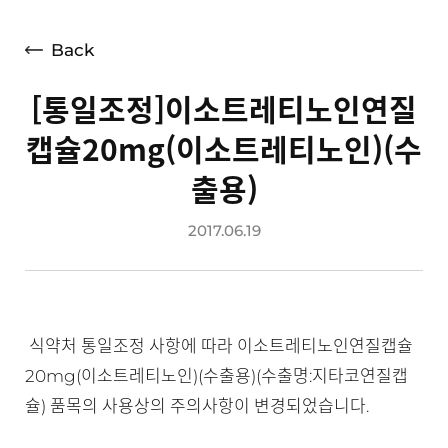
언론보도
광고소개
Back
사회공헌
[통일조정]이소트레티노인연질
공지사항
캡슐20mg(이소트레티노인)(수
고객지원
출용)
2017.06.19
식약처 통일조정 사항에 따라 이소트레티노인연질캡슐
20mg(이소트레티노인)(수출용)(수출명:지타코연질캡
슐) 품목의 사용상의 주의사항이 변경되었습니다.