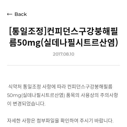
언론보도
광고소개
Back
사회공헌
[통일조정]컨피던스구강붕해필
공지사항
름50mg(실데나필시트르산염)
고객지원
2017.08.10
식약처 통일조정 사항에 따라 컨피던스구강붕해필름
50mg(실데나필시트르산염) 품목의 사용상의 주의사항
이 변경되었습니다.
자세한 사항은 첨부파일을 확인하여 주시기 바랍니다.