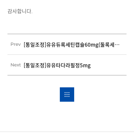
감사합니다.
[통일조정]유유듀록세틴캡슐60mg(둘록세틴염산염)
Prev
[통일조정]유유타다라필정5mg
Next