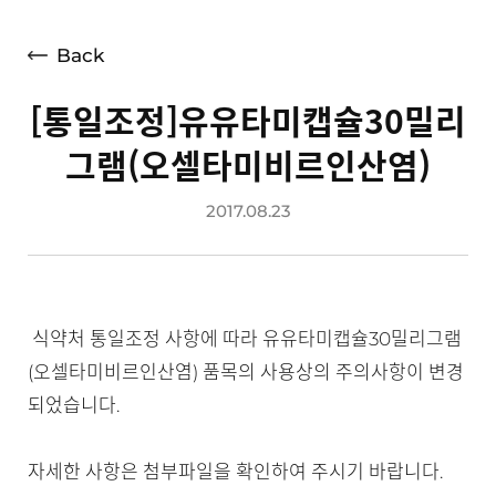
언론보도
광고소개
Back
사회공헌
[통일조정]유유타미캡슐30밀리
공지사항
그램(오셀타미비르인산염)
고객지원
2017.08.23
식약처 통일조정 사항에 따라 유유타미캡슐30밀리그램
(오셀타미비르인산염) 품목의 사용상의 주의사항이 변경
되었습니다.
자세한 사항은 첨부파일을 확인하여 주시기 바랍니다.