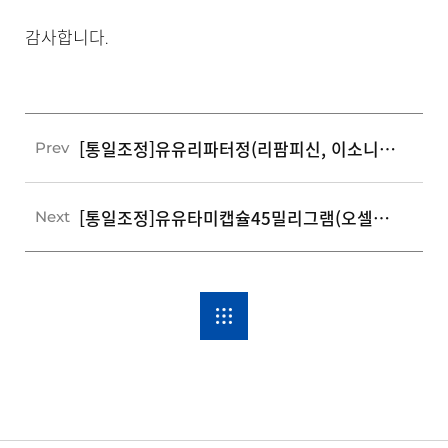
감사합니다.
[통일조정]유유리파터정(리팜피신, 이소니아짓, 피라진아미드)
Prev
[통일조정]유유타미캡슐45밀리그램(오셀타미비르인산염)
Next