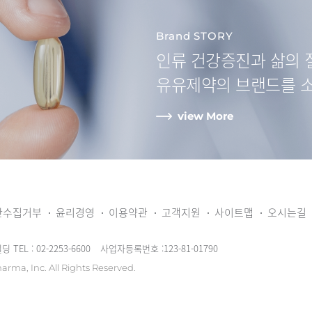
Brand STORY
인류 건강증진과
삶의 
유유제약
의 브랜드를 
view More
단수집거부
윤리경영
이용약관
고객지원
사이트맵
오시는길
빌딩
TEL : 02-2253-6600
사업자등록번호 :123-81-01790
arma, Inc.
All Rights Reserved.