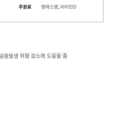
주원료
엠에스엠, 비타민D
다공증발생 위험 감소에 도움을 줌