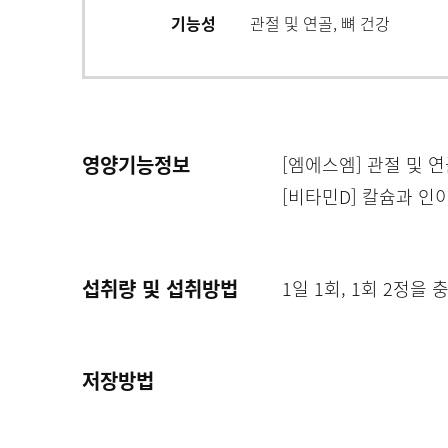
기능성
관절 및 연골, 뼈 건강
영양기능정보
[엠에스엠] 관절 및 연
[비타민D] 칼슘과 인
섭취량 및 섭취방법
1일 1회, 1회 2정을
저장방법