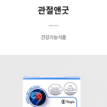
관절앤굿
건강기능식품