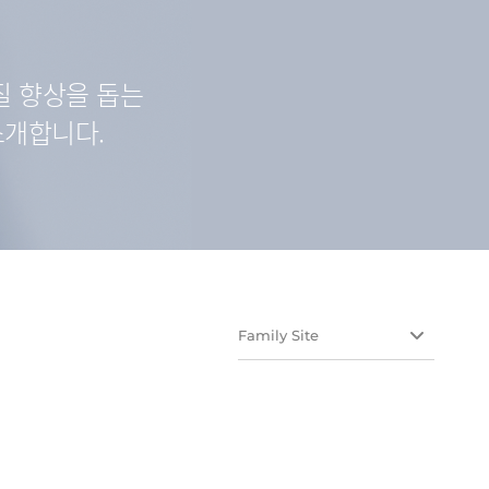
질 향상을 돕는
소개합니다.
Family Site
유유테이진메디케어
유유헬스케어
유유네이처