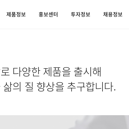
제품정보
홍보센터
투자정보
채용정보
제품검색
언론보도
재무상태표
인재상
대표브랜드
광고소개
손익계산서
인사 및 복리후
사회공헌
경영지표
채용정보
로 다양한 제품을 출시해
공지사항
공시정보
고객지원
전자공고
 삶의 질 향상을 추구합니다.