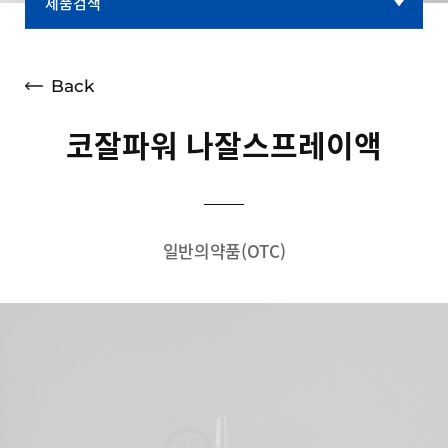
제품검색
제품검색
대표브랜드
Back
코잘파워 나잘스프레이액
일반의약품(OTC)