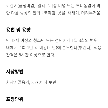
코감기(급성비염), 알레르기성 비염 또는 부비동염에 의
한 다음 증상의 완화 : 코막힘, 콧물, 재채기, 머리무거움
용법 및 용량
만 12세 이상의 청소년 또는 성인에게 1일 3회의 범위 
내에서, 1회 1번 각 비강(코안)에 분무한다(뿌린다). 적용
간격은 8시간 이상으로 한다.
저장방법
차광기밀용기, 25℃이하 보관
포장단위