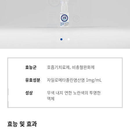
효능군
호흡기치료제, 비충혈완화제
유효성분
자일로메타졸린염산염 1mg/mL
성상
무색 내지 연한 노란색의 투명한
액체
효능 및 효과