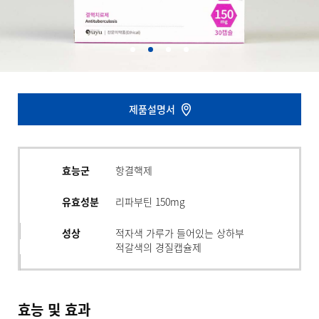
제품설명서
효능군
항결핵제
유효성분
리파부틴 150mg
성상
적자색 가루가 들어있는 상하부
적갈색의 경질캡슐제
효능 및 효과