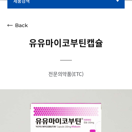
제품검색
제품검색
대표브랜드
Back
유유마이코부틴캡슐
전문의약품(ETC)