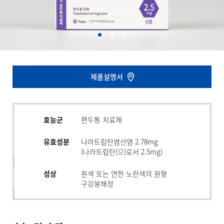
제품설명서
효능군
편두통 치료제
유효성분
나라트립탄염산염 2.78mg
(나라트립탄(으)로서 2.5mg)
성상
흰색 또는 연한 노란색의 원형
구강붕해정