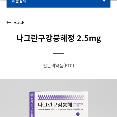
제품검색
제품검색
대표브랜드
Back
나그란구강붕해정 2.5mg
전문의약품(ETC)