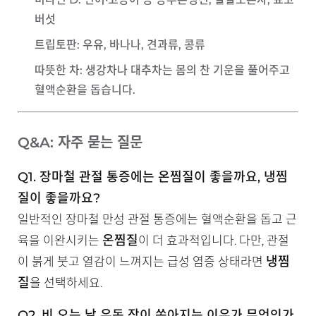
버섯
트립토판
: 우유, 바나나, 견과류, 콩류
따뜻한 차
: 생강차나 대추차는 몸의 찬 기운을 풀어주고
혈액순환을 돕습니다.
Q&A: 자주 묻는 질문
Q1. 장마철 관절 통증에는 온찜질이 좋을까요, 냉찜
질이 좋을까요?
일반적인 장마철 만성 관절 통증에는 혈액순환을 돕고 근
온찜질
육을 이완시키는
이 더 효과적입니다. 다만, 관절
냉찜
이 붉게 붓고 열감이 느껴지는 급성 염증 상태라면
질
을 선택하세요.
Q2. 비 오는 날 유독 잠이 쏟아지는 이유가 무엇인가