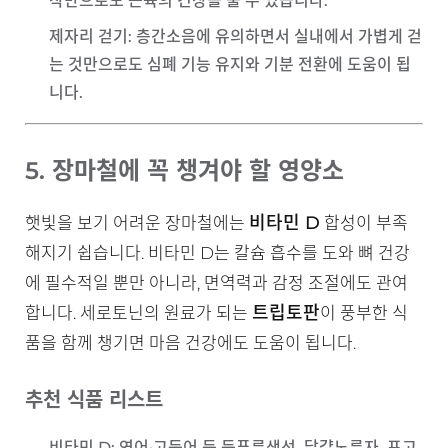
작만으로도 근육의 긴장을 풀 수 있습니다.
제자리 걷기
: 층간소음에 유의하면서 실내에서 가볍게 걷
는 것만으로도 심폐 기능 유지와 기분 전환에 도움이 됩
니다.
5. 장마철에 꼭 챙겨야 할 영양소
비타민 D
햇빛을 보기 어려운 장마철에는
합성이 부족
해지기 쉽습니다. 비타민 D는 칼슘 흡수를 도와 뼈 건강
에 필수적일 뿐만 아니라, 면역력과 감정 조절에도 관여
트립토판
합니다. 세로토닌의 원료가 되는
이 풍부한 식
품을 함께 챙기면 마음 건강에도 도움이 됩니다.
추천 식품 리스트
비타민 D
: 연어·고등어 등 등푸른생선, 달걀노른자, 표고