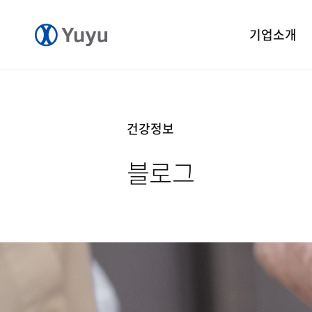
기업소개
기업개요
CEO 인사말
건강정보
CI 소개
블로그
연혁
윤리경영
중앙연구소
공장소개
오시는길