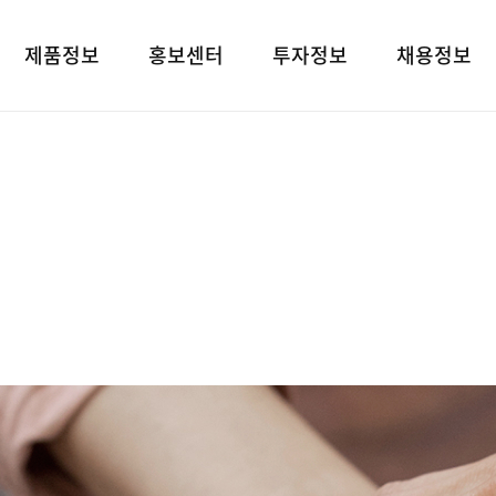
제품정보
홍보센터
투자정보
채용정보
제품검색
언론보도
재무상태표
인재상
대표브랜드
광고소개
손익계산서
인사 및 복리후
사회공헌
경영지표
채용정보
공지사항
공시정보
고객지원
전자공고