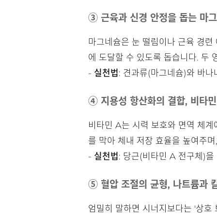
③ 근육과 신경 안정을 돕는 마
마그네슘은 눈 떨림이나 근육 경련 
에 도달할 수 있도록 돕습니다. 두
-
실천법
: 견과류(마그네슘)와 바나
④ 지용성 항산화의 결합, 비타민
비타민 A는 시력 보호와 면역 체계
를 막아 체내 저장 효율을 높여주며
-
실천법
: 당근(비타민 A 전구체)
⑤ 혈압 조절의 균형, 나트륨과 
엄밀히 말하면 시너지보다는 '상호 