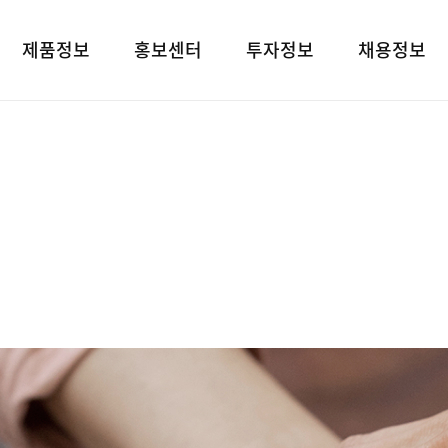
제품정보
홍보센터
투자정보
채용정보
제품검색
언론보도
재무상태표
인재상
대표브랜드
광고소개
손익계산서
인사 및 복리후
사회공헌
경영지표
채용정보
공지사항
공시정보
고객지원
전자공고