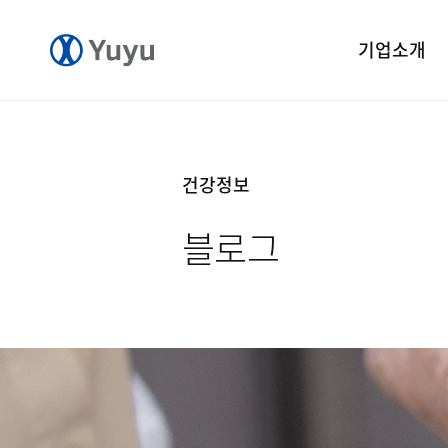
기업소개
기업개요
CEO 인사말
건강정보
CI 소개
블로그
연혁
윤리경영
중앙연구소
공장소개
오시는길