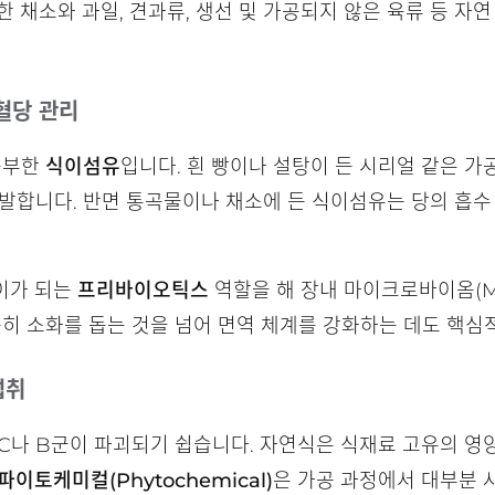
한 채소와 과일, 견과류, 생선 및 가공되지 않은 육류 등 자
 혈당 관리
풍부한
식이섬유
입니다. 흰 빵이나 설탕이 든 시리얼 같은 
유발합니다. 반면 통곡물이나 채소에 든 식이섬유는 당의 흡수
이가 되는
프리바이오틱스
역할을 해 장내 마이크로바이옴(Mic
순히 소화를 돕는 것을 넘어 면역 체계를 강화하는 데도 핵심
섭취
C나 B군이 파괴되기 쉽습니다. 자연식은 식재료 고유의 영
파이토케미컬(Phytochemical)
은 가공 과정에서 대부분 