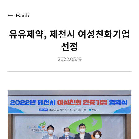
언론보도
광고소개
Back
사회공헌
유유제약, 제천시 여성친화기업
공지사항
선정
고객지원
2022.05.19