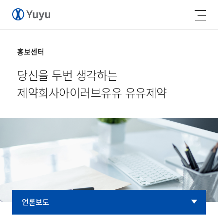
홍보센터
당신을 두번 생각하는
제약회사
아이러브유유 유유제약
언론보도