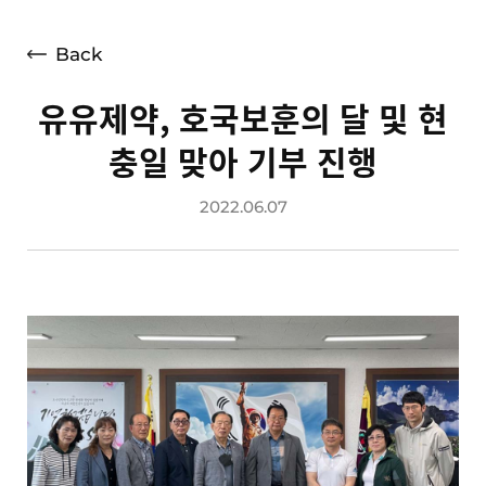
언론보도
광고소개
Back
사회공헌
유유제약, 호국보훈의 달 및 현
공지사항
충일 맞아 기부 진행
고객지원
2022.06.07