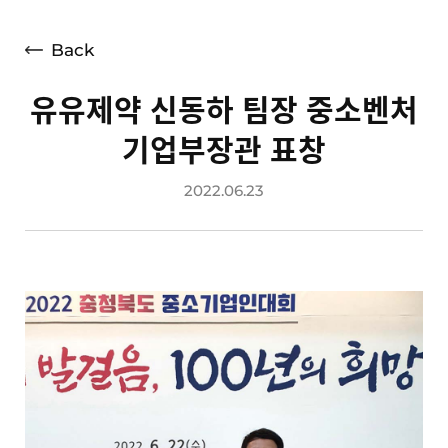
언론보도
광고소개
Back
사회공헌
유유제약 신동하 팀장 중소벤처
공지사항
기업부장관 표창
고객지원
2022.06.23