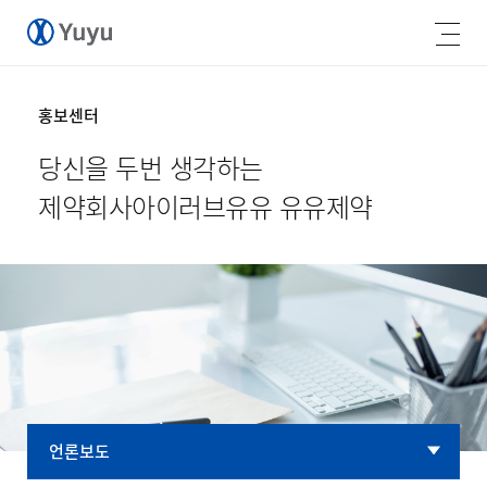
홍보센터
당신을 두번 생각하는
제약회사
아이러브유유 유유제약
언론보도