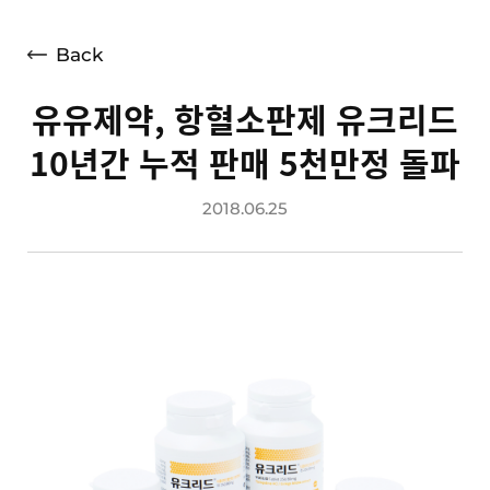
언론보도
광고소개
Back
사회공헌
유유제약, 항혈소판제 유크리드
공지사항
10년간 누적 판매 5천만정 돌파
고객지원
2018.06.25