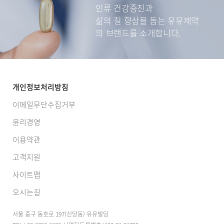
인류 건강증진과
삶의 질 향상을 돕는
유유제약
의 브랜드를 소개합니다.
개인정보처리방침
이메일무단수집거부
윤리경영
이용약관
고객지원
사이트맵
오시는길
서울 중구 동호로 197(신당동) 유유빌딩