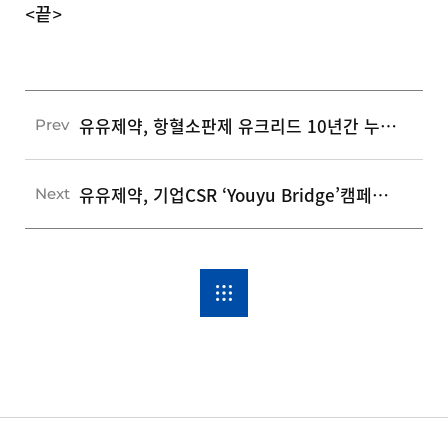
<끝>
유유제약, 항혈소판제 유크리드 10년간 누적 판매 5천만정 돌파
Prev
유유제약, 기업CSR ‘Youyu Bridge’캠페인 후원금 전달
Next