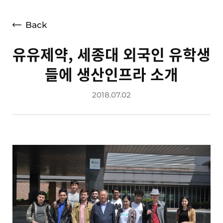
언론보도
광고소개
Back
사회공헌
유유제약, 세종대 외국인 유학생
공지사항
들에 생산인프라 소개
고객지원
2018.07.02