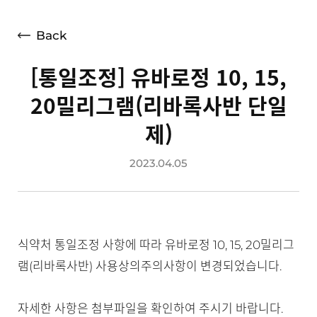
언론보도
광고소개
Back
사회공헌
[통일조정] 유바로정 10, 15,
공지사항
20밀리그램(리바록사반 단일
고객지원
제)
2023.04.05
식약처 통일조정 사항에 따라 유바로정 10, 15, 20밀리그
램(리바록사반) 사용상의주의사항이 변경되었습니다.
자세한 사항은 첨부파일을 확인하여 주시기 바랍니다.