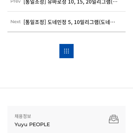
[통일조정] 유바로정 10, 15, 20밀리그램(리바록사반 단일제)
Prev
[통일조정] 도네민정 5, 10밀리그램(도네페질염산염수화물)
Next
채용정보
Yuyu PEOPLE